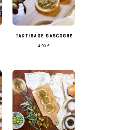
Tartinade gascogne
4,90
€