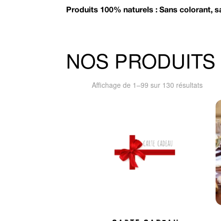
Produits 100% naturels : Sans colorant, 
NOS PRODUITS
Trié
Affichage de 1–99 sur 130 résultats
par
prix
crois
Carte cadeau