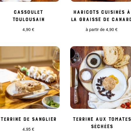
Cassoulet
Haricots cuisinés à
Toulousain
la Graisse de Canar
4,90
€
à partir de
4,90
€
Terrine de sanglier
Terrine aux tomates
séchées
4,95
€