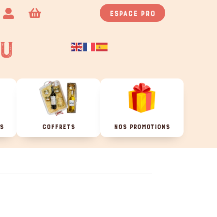
Espace pro


U
ES
COFFRETS
NOS PROMOTIONS