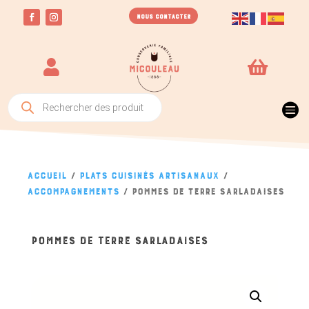
NOUS CONTACTER


Recherche
de

produits
Accueil
/
Plats Cuisinés Artisanaux
/
Accompagnements
/ Pommes de terre Sarladaises
POMMES DE TERRE SARLADAISES