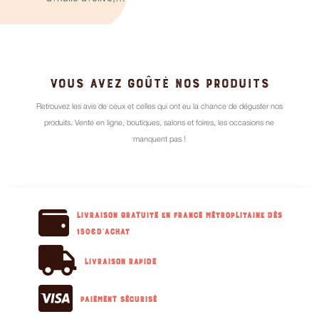
VOUS AVEZ GOÛTÉ NOS PRODUITS
Retrouvez les avis de ceux et celles qui ont eu la chance de déguster nos
produits. Vente en ligne, boutiques, salons et foires, les occasions ne
manquent pas !

Livraison GRATUITE en France métroplitaine dès
150€d'achat

Livraison RAPIDE

Paiement sécurisé