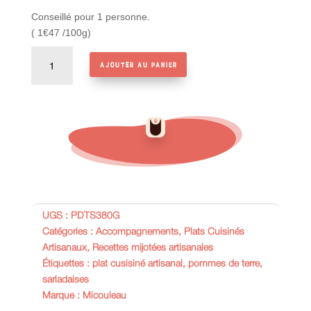
Conseillé pour 1 personne.
( 1€47 /100g)
quantité
Ajouter au panier
de
Pommes
de
terre
Sarladaises
UGS :
PDTS380G
Catégories :
Accompagnements
,
Plats Cuisinés
Artisanaux
,
Recettes mijotées artisanales
Étiquettes :
plat cusisiné artisanal
,
pommes de terre
,
sarladaises
Marque :
Micouleau