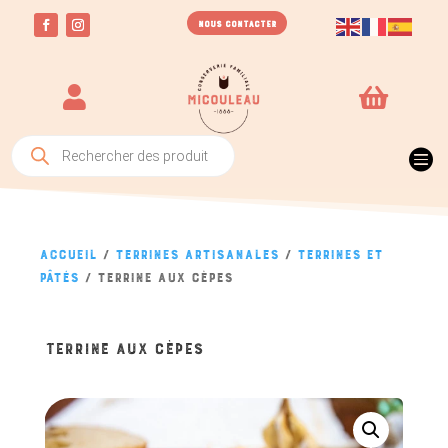
NOUS CONTACTER


Recherche
de

produits
Accueil
/
Terrines artisanales
/
Terrines et
pâtés
/ Terrine aux cèpes
TERRINE AUX CÈPES