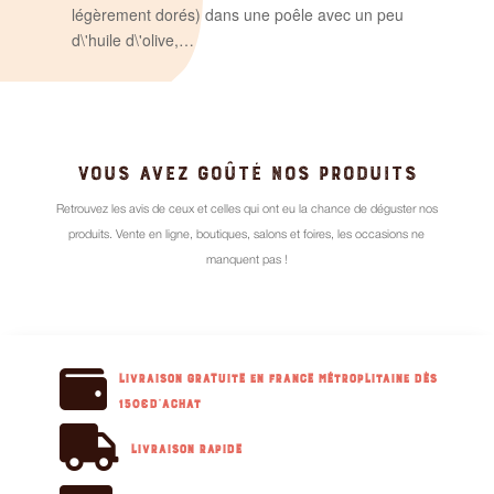
légèrement dorés) dans une poêle avec un peu
d\'huile d\'olive,…
VOUS AVEZ GOÛTÉ NOS PRODUITS
Retrouvez les avis de ceux et celles qui ont eu la chance de déguster nos
produits. Vente en ligne, boutiques, salons et foires, les occasions ne
manquent pas !

Livraison GRATUITE en France métroplitaine dès
150€d'achat

Livraison RAPIDE