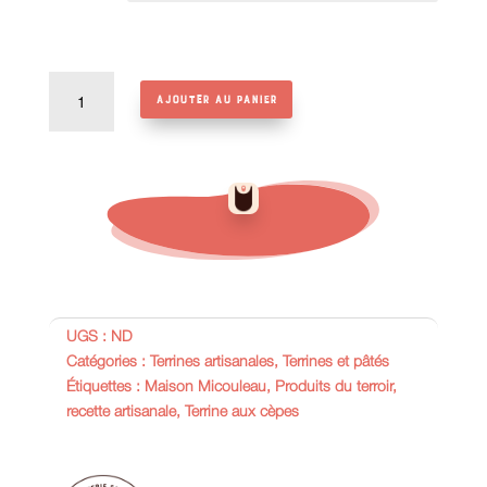
quantité
Ajouter au panier
de
Terrine
aux
cèpes
UGS :
ND
Catégories :
Terrines artisanales
,
Terrines et pâtés
Étiquettes :
Maison Micouleau
,
Produits du terroir
,
recette artisanale
,
Terrine aux cèpes