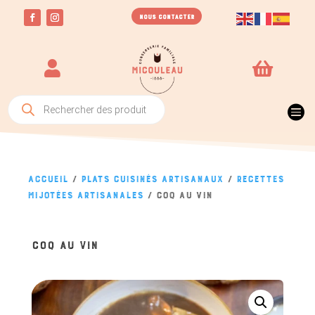
NOUS CONTACTER


Recherche
de

produits
Accueil
/
Plats Cuisinés Artisanaux
/
Recettes
mijotées artisanales
/ Coq au vin
COQ AU VIN