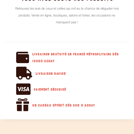
Retrouvez les avis de ceux et celles qui ont eu la chance de déguster nos
produits. Vente en ligne, boutiques, salons et foires, les occasions ne
manquent pas !

Livraison GRATUITE en France métroplitaine dès
150€d'achat

Livraison RAPIDE

Paiement sécurisé

Un cadeau offert dès 50€ d'achat