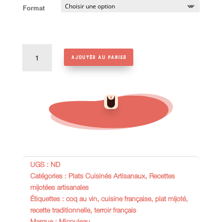
Format
quantité
Ajouter au panier
de
Coq
au
vin
UGS :
ND
Catégories :
Plats Cuisinés Artisanaux
,
Recettes
mijotées artisanales
Étiquettes :
coq au vin
,
cuisine française
,
plat mijoté
,
recette traditionnelle
,
terroir français