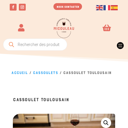
NOUS CONTACTER


Recherche
de

produits
Accueil
/
Cassoulets
/ Cassoulet Toulousain
CASSOULET TOULOUSAIN