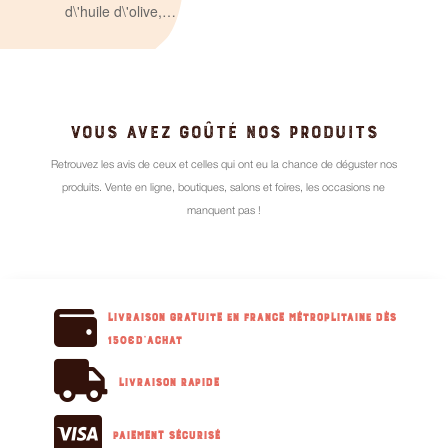
d\'huile d\'olive,…
VOUS AVEZ GOÛTÉ NOS PRODUITS
Retrouvez les avis de ceux et celles qui ont eu la chance de déguster nos
produits. Vente en ligne, boutiques, salons et foires, les occasions ne
manquent pas !

Livraison GRATUITE en France métroplitaine dès
150€d'achat

Livraison RAPIDE

Paiement sécurisé