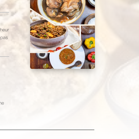
cheur
repas
une