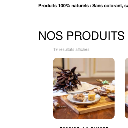
Produits 100% naturels : Sans colorant, 
NOS PRODUITS
Trié
19 résultats affichés
par
prix
croissant
Terrine au piment