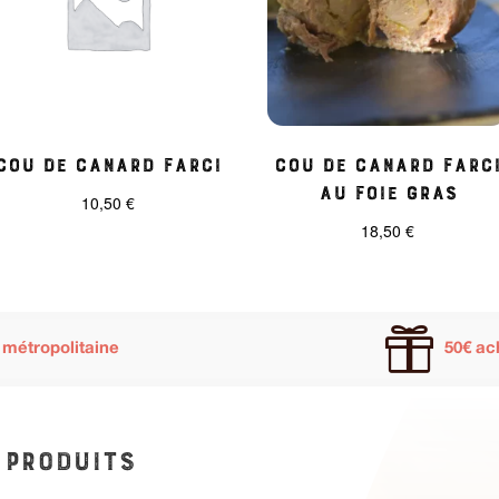
Cou de Canard Farci
Cou de Canard Farc
au Foie Gras
10,50
€
18,50
€

 métropolitaine
50€ ac
 produits