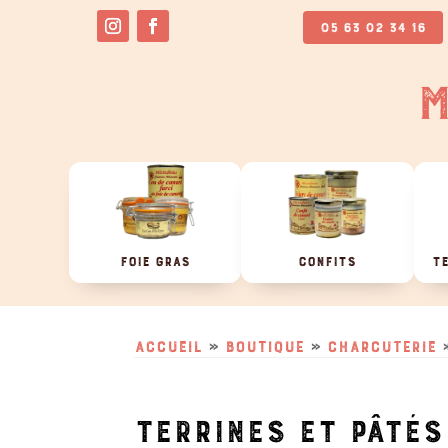
05 63 02 34 16
M
FOIE GRAS
CONFITS
TE
Accueil
»
Boutique
»
Charcuterie
TERRINES ET PÂTÉS