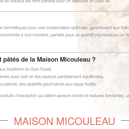
 en bocaux les rend parfaits pour un déjeuner en plein air.
ux hermétiques pour une conservation optimale, garantissant leur fraî
re consommés à tout moment, parfaits pour un apéritif improvisé ou un 
et pâtés de la Maison Micouleau ?
 aux traditions du Sud-Ouest.
onnés avec soin et des saveurs parfaitement équilibrées.
ccasions, des apéritifs gourmands aux repas festifs.
uits d’exception qui allient saveurs riches et textures fondantes, 
MAISON MICOULEAU