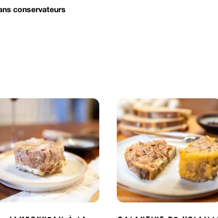
sans conservateurs
Jambonneau à la
Galantine de volaill