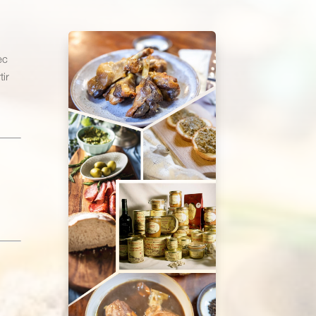
ec
tir