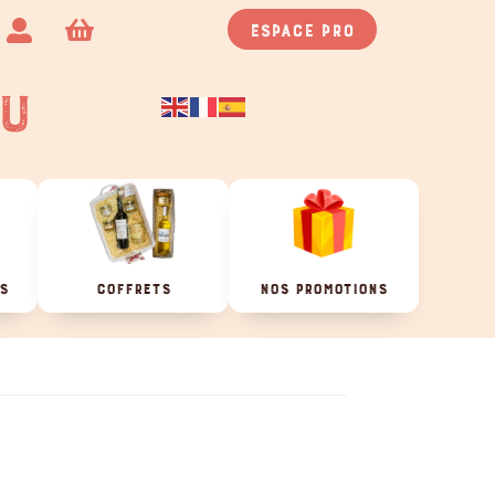
Espace pro


U
ES
COFFRETS
NOS PROMOTIONS