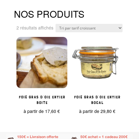
NOS PRODUITS
Trié
2 résultats affichés
par
prix
croissant
Foie gras d’Oie entier
Foie gras d’Oie entier
boite
bocal
à partir de
17,60
€
à partir de
29,80
€
150€ = Livraison offerte
50€ achat = 1 cadeau 200€