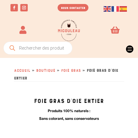
NOUS CONTACTER


Recherche

de
produits
Accueil
»
Boutique
»
Foie Gras
»
Foie gras d’oie
entier
FOIE GRAS D'OIE ENTIER
Produits 100% naturels :
Sans colorant, sans conservateurs