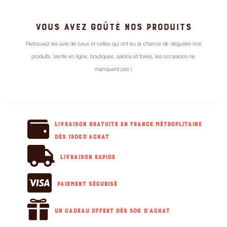
VOUS AVEZ GOÛTÉ NOS PRODUITS
Retrouvez les avis de ceux et celles qui ont eu la chance de déguster nos
produits. Vente en ligne, boutiques, salons et foires, les occasions ne
manquent pas !

Livraison GRATUITE en France métroplitaine
dès 150€d'achat

Livraison RAPIDE

Paiement sécurisé

Un cadeau offert dès 50€ d'achat