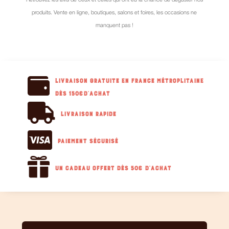
Retrouvez les avis de ceux et celles qui ont eu la chance de déguster nos
produits. Vente en ligne, boutiques, salons et foires, les occasions ne
manquent pas !

Livraison GRATUITE en France métroplitaine
dès 150€d'achat

Livraison RAPIDE

Paiement sécurisé

Un cadeau offert dès 50€ d'achat