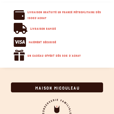

Livraison GRATUITE en France métroplitaine dès
150€d'achat

Livraison RAPIDE

Paiement sécurisé

Un cadeau offert dès 50€ d'achat
MAISON MICOULEAU