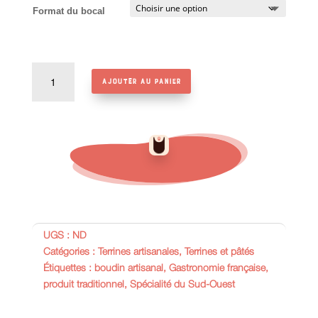
Format du bocal
quantité
Ajouter au panier
de
Boudin
à
la
viande
UGS :
ND
Catégories :
Terrines artisanales
,
Terrines et pâtés
Étiquettes :
boudin artisanal
,
Gastronomie française
,
produit traditionnel
,
Spécialité du Sud-Ouest