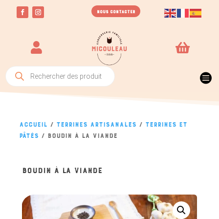
NOUS CONTACTER


Recherche
de

produits
Accueil
/
Terrines artisanales
/
Terrines et
pâtés
/ Boudin à la viande
BOUDIN À LA VIANDE