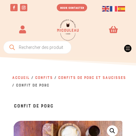
NOUS CONTACTER


Recherche

de
produits
Accueil
/
Confits
/
Confits de porc et saucisses
/ Confit de porc
CONFIT DE PORC