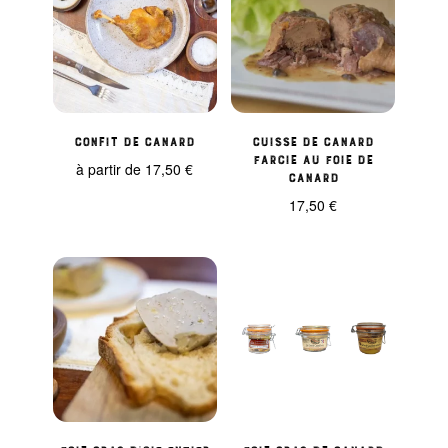
Confit de canard
Cuisse de canard
farcie au foie de
à partir de
17,50
€
canard
17,50
€
Foie gras d’Oie entier
Foie gras de canard