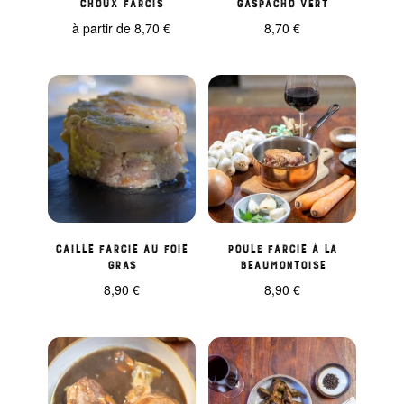
Choux farcis
Gaspacho vert
à partir de
8,70
€
8,70
€
Caille farcie au foie
Poule farcie à la
gras
beaumontoise
8,90
€
8,90
€