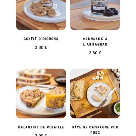
Confit d’oignons
Pruneaux à
l’Armagnac
3,80
€
3,80
€
Galantine de volaille
Pâté de Campagne pur
porc
3,90
€