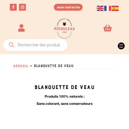
NOUS CONTACTER


Recherche

de
produits
Accueil
»
blanquette de veau
BLANQUETTE DE VEAU
Produits 100% naturels :
Sans colorant, sans conservateurs