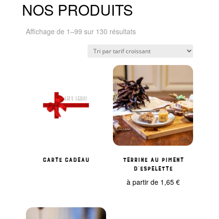
NOS PRODUITS
Trié
Affichage de 1–99 sur 130 résultats
par
prix
croissant
Carte cadeau
Terrine au piment
d’Espelette
à partir de
1,65
€