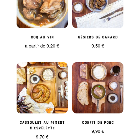
Coq au vin
Gésiers de canard
à partir de
9,20
€
9,50
€
Cassoulet au Piment
Confit de porc
d’Espelette
9,90
€
9,70
€