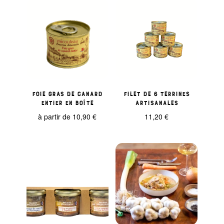
Foie gras de canard
Filet de 6 terrines
entier en boîte
artisanales
à partir de
10,90
€
11,20
€