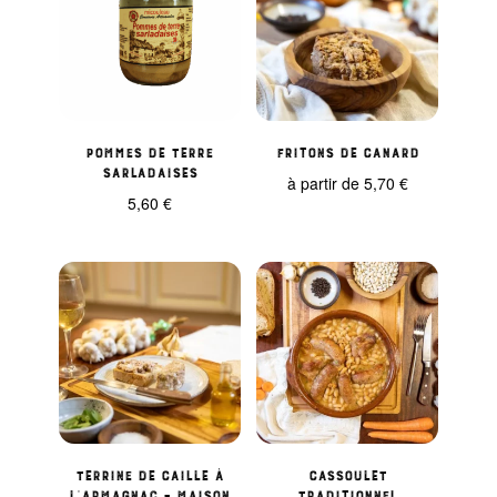
Pommes de terre
Fritons de Canard
Sarladaises
à partir de
5,70
€
5,60
€
Terrine de caille à
Cassoulet
l’Armagnac – Maison
Traditionnel