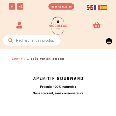
NOUS CONTACTER


Recherche

de
produits
Accueil
»
apéritif gourmand
APÉRITIF GOURMAND
Produits 100% naturels :
Sans colorant, sans conservateurs