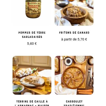
Pommes de terre
Fritons de Canard
Sarladaises
à partir de
5,70
€
5,60
€
Terrine de caille à
Cassoulet
l’Armagnac – Maison
Traditionnel