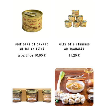
Foie gras de canard
Filet de 6 terrines
entier en boîte
artisanales
à partir de
10,90
€
11,20
€