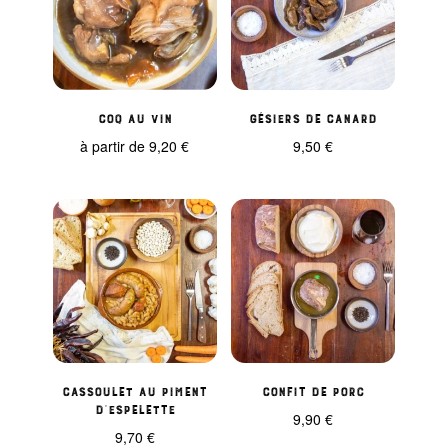
Coq au vin
Gésiers de canard
à partir de
9,20
€
9,50
€
Cassoulet au Piment
Confit de porc
d’Espelette
9,90
€
9,70
€