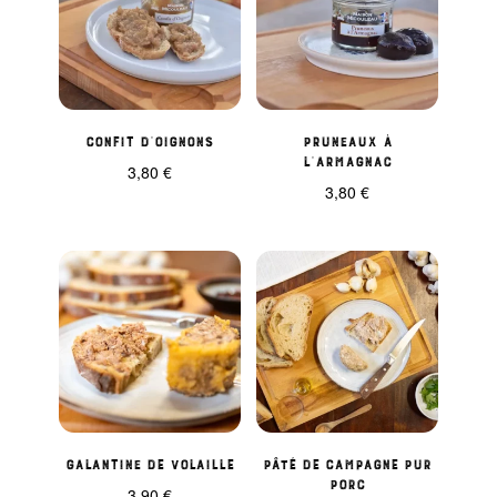
Confit d’oignons
Pruneaux à
l’Armagnac
3,80
€
3,80
€
Galantine de volaille
Pâté de Campagne pur
porc
3,90
€