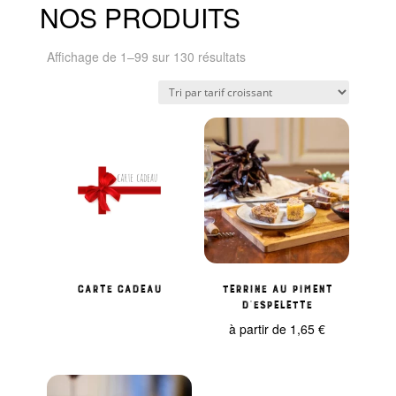
NOS PRODUITS
Trié
Affichage de 1–99 sur 130 résultats
par
prix
croissant
Carte cadeau
Terrine au piment
d’Espelette
à partir de
1,65
€