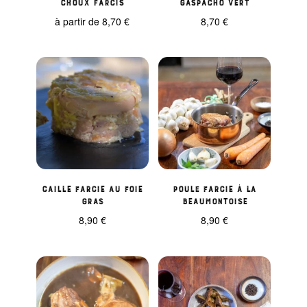
Choux farcis
Gaspacho vert
à partir de
8,70
€
8,70
€
Caille farcie au foie
Poule farcie à la
gras
beaumontoise
8,90
€
8,90
€