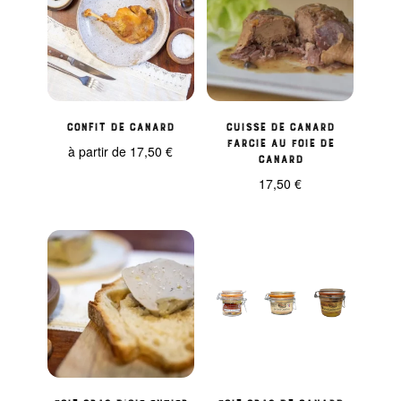
Confit de canard
Cuisse de canard
farcie au foie de
à partir de
17,50
€
canard
17,50
€
Foie gras d’Oie entier
Foie gras de canard