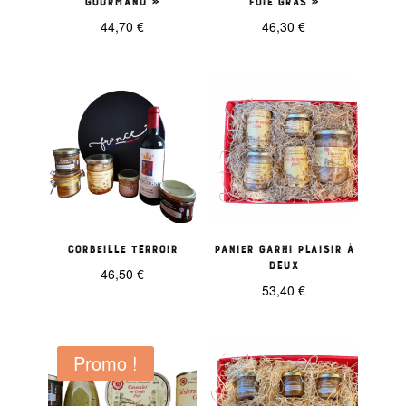
44,70
€
46,30
€
Corbeille Terroir
Panier garni Plaisir à
deux
46,50
€
53,40
€
Promo !