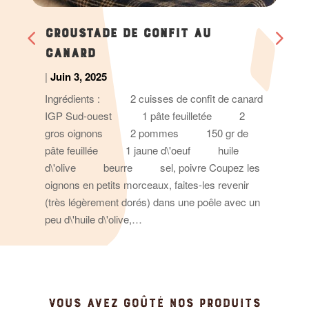
CROUSTADE DE CONFIT AU
CANARD
|
Juin 3, 2025
Ingrédients : 2 cuisses de confit de canard
IGP Sud-ouest 1 pâte feuilletée 2
gros oignons 2 pommes 150 gr de
pâte feuillée 1 jaune d\'oeuf huile
d\'olive beurre sel, poivre Coupez les
oignons en petits morceaux, faites-les revenir
(très légèrement dorés) dans une poêle avec un
peu d\'huile d\'olive,…
VOUS AVEZ GOÛTÉ NOS PRODUITS