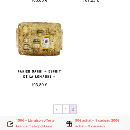
100,65
€
101,25
€
Panier garni « Esprit
de la Lomagne »
103,80
€
←
1
2
150€ = Livraison offerte
50€ achat = 1 cadeau 200€


France métropolitaine
achat = 2 cadeaux