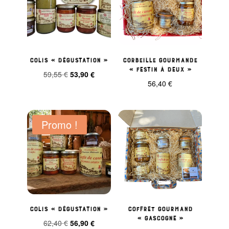
Colis « dégustation »
Corbeille Gourmande
« Festin à Deux »
Le
Le
59,55
€
53,90
€
56,40
€
prix
prix
initial
actuel
était :
est :
Promo !
59,55 €.
53,90 €.
Colis « dégustation »
Coffret gourmand
« Gascogne »
Le
Le
62,40
€
56,90
€