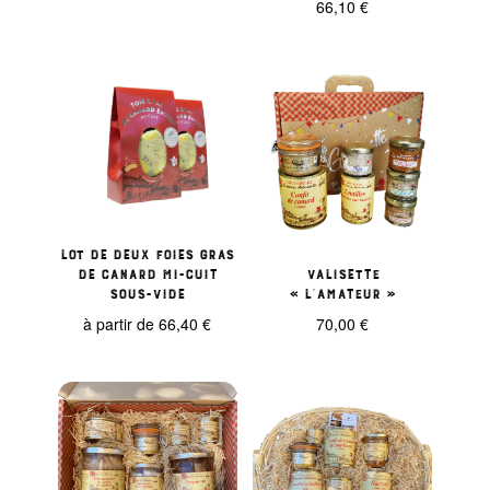
66,10
€
prix
prix
initial
actuel
était :
est :
62,40 €.
56,90 €.
Lot de deux foies gras
de canard mi-cuit
Valisette
sous-vide
« L’Amateur »
à partir de
66,40
€
70,00
€