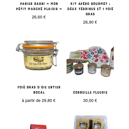
Panier garni « Mon
kit apéro gourmet :
Petit Marché Plaisir »
deux terrines et 1 foie
gras
26,60
€
26,90
€
Foie gras d’Oie entier
bocal
Corbeille Fleurie
à partir de
29,80
€
30,00
€