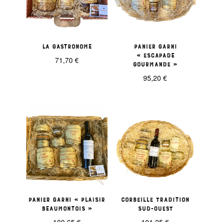
La Gastronome
Panier garni
« Escapade
71,70
€
Gourmande »
95,20
€
Panier garni « Plaisir
Corbeille Tradition
Beaumontois »
Sud-Ouest