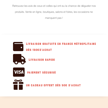
Retrouvez les avis de ceux et celles qui ont eu la chance de déguster nos
produits. Vente en ligne, boutiques, salons et foires, les occasions ne
manquent pas !

Livraison GRATUITE en France métroplitaine
dès 150€d'achat

Livraison RAPIDE

Paiement sécurisé

Un cadeau offert dès 50€ d'achat