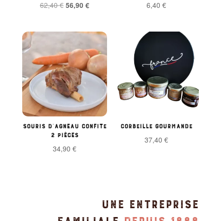
Le
Le
62,40
€
56,90
€
6,40
€
prix
prix
initial
actuel
était :
est :
62,40 €.
56,90 €.
Souris d’agneau confite
Corbeille gourmande
2 pièces
37,40
€
34,90
€
UNE ENTREPRISE
FAMILIALE
DEPUIS 1888