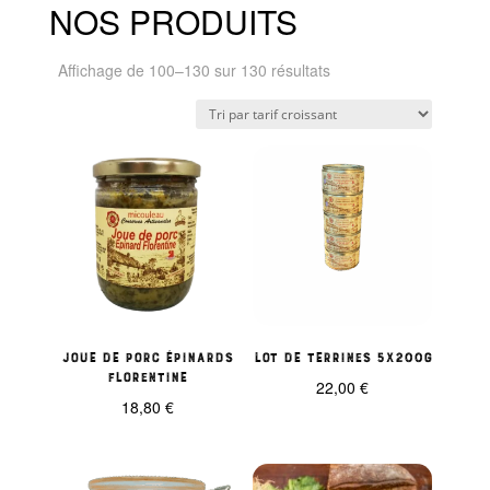
NOS PRODUITS
Trié
Affichage de 100–130 sur 130 résultats
par
prix
croissant
JOUE DE PORC épinards
Lot de Terrines 5x200g
florentine
22,00
€
18,80
€