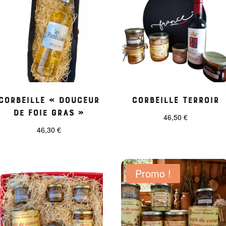
Corbeille « Douceur
Corbeille Terroir
de foie gras »
46,50
€
46,30
€
Promo !