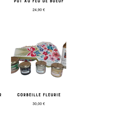
l
24,90
€
r
Corbeille Fleurie
30,00
€