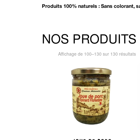
Produits 100% naturels : Sans colorant, 
NOS PRODUITS
Tr
Affichage de 100–130 sur 130 résultats
p
pr
cr
JOUE DE PORC