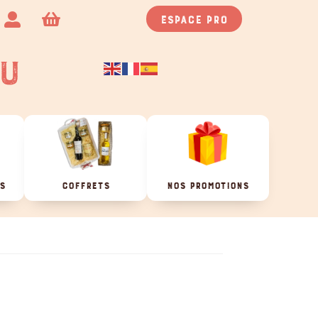
Espace pro


U
ES
COFFRETS
NOS PROMOTIONS