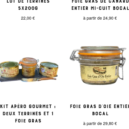
5x200g
entier mi-cuit boca
22,00
€
à partir de
24,90
€
kit apéro gourmet :
Foie gras d’Oie entie
deux terrines et 1
bocal
foie gras
à partir de
29,80
€