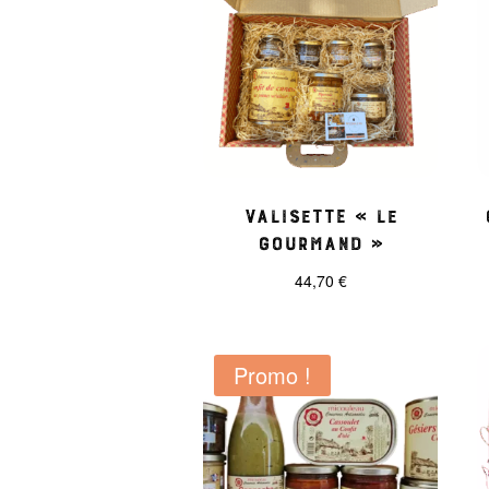
Valisette « Le
Gourmand »
44,70
€
Promo !