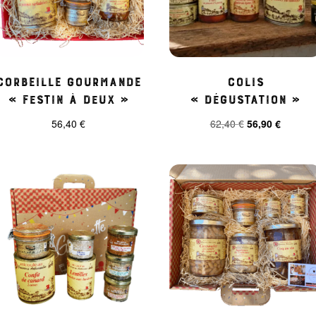
Corbeille Gourmande
Colis
« Festin à Deux »
« dégustation »
Le
Le
56,40
€
62,40
€
56,90
€
prix
prix
initial
actuel
était :
est :
62,40 €.
56,90 €