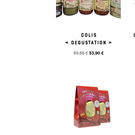
Colis
« dégustation »
Le
Le
59,55
€
53,90
€
prix
prix
initial
actuel
était :
est :
59,55 €.
53,90 €.