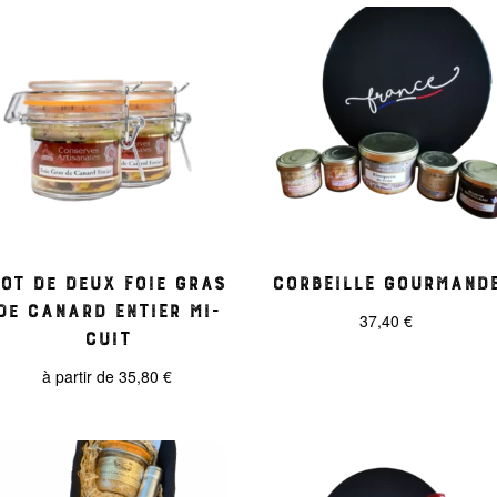
Lot de deux foie gras
Corbeille gourmand
de canard entier mi-
37,40
€
cuit
à partir de
35,80
€