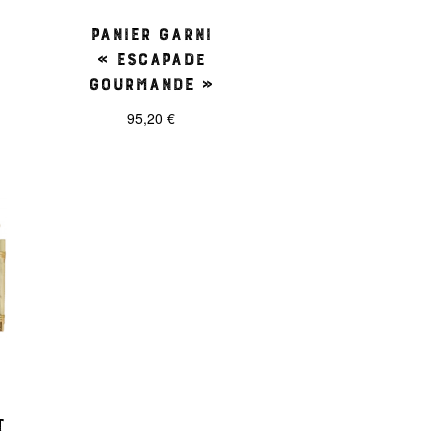
Panier garni
« Escapade
Gourmande »
95,20
€
t