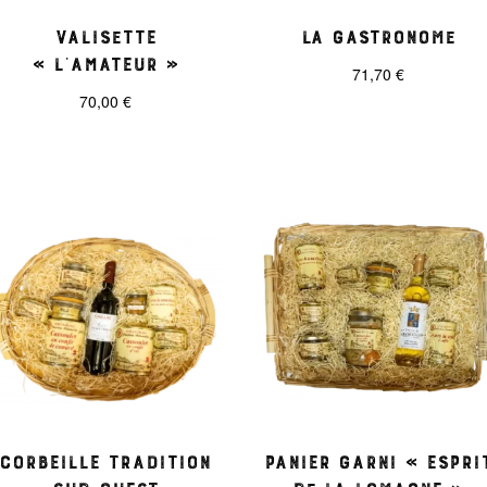
Valisette
La Gastronome
« L’Amateur »
71,70
€
70,00
€
Corbeille Tradition
Panier garni « Espri
Sud-Ouest
de la Lomagne »