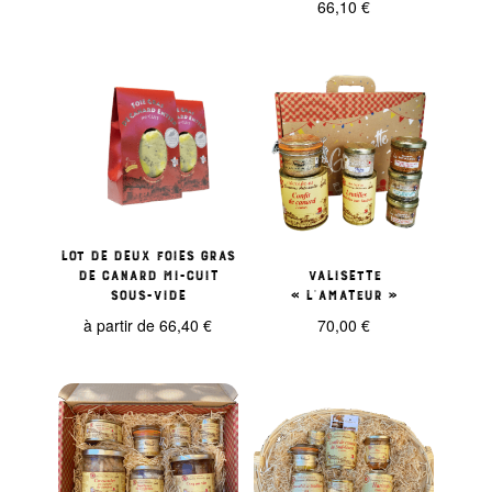
66,10
€
prix
prix
initial
actuel
était :
est :
62,40 €.
56,90 €.
Lot de deux foies gras
de canard mi-cuit
Valisette
sous-vide
« L’Amateur »
à partir de
66,40
€
70,00
€