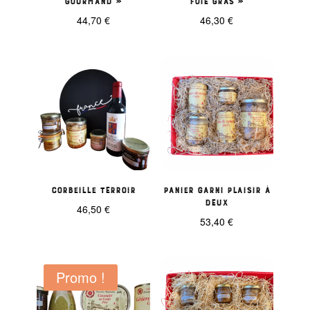
44,70
€
46,30
€
Corbeille Terroir
Panier garni Plaisir à
deux
46,50
€
53,40
€
Promo !