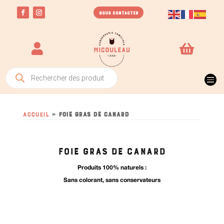
NOUS CONTACTER


Recherche

de
produits
Accueil
»
foie gras de canard
FOIE GRAS DE CANARD
Produits 100% naturels :
Sans colorant, sans conservateurs