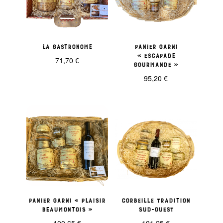
La Gastronome
Panier garni
« Escapade
71,70
€
Gourmande »
95,20
€
Panier garni « Plaisir
Corbeille Tradition
Beaumontois »
Sud-Ouest