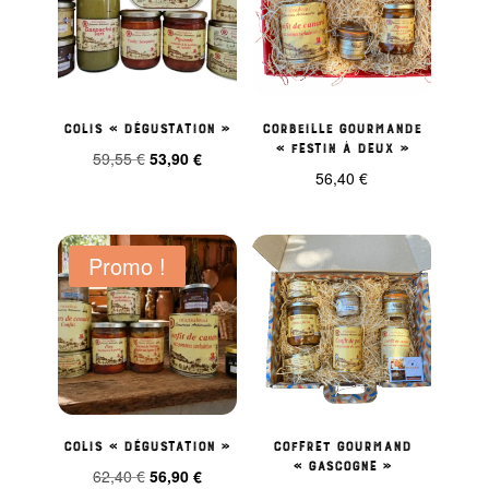
Colis « dégustation »
Corbeille Gourmande
« Festin à Deux »
Le
Le
59,55
€
53,90
€
56,40
€
prix
prix
initial
actuel
était :
est :
Promo !
59,55 €.
53,90 €.
Colis « dégustation »
Coffret gourmand
« Gascogne »
Le
Le
62,40
€
56,90
€