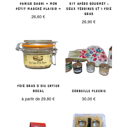
Panier garni « Mon
kit apéro gourmet :
Petit Marché Plaisir »
deux terrines et 1 foie
gras
26,60
€
26,90
€
Foie gras d’Oie entier
bocal
Corbeille Fleurie
à partir de
29,80
€
30,00
€