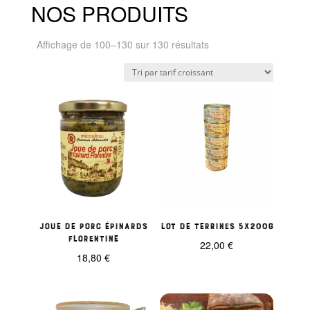
NOS PRODUITS
Trié
Affichage de 100–130 sur 130 résultats
par
prix
croissant
JOUE DE PORC épinards
Lot de Terrines 5x200g
florentine
22,00
€
18,80
€