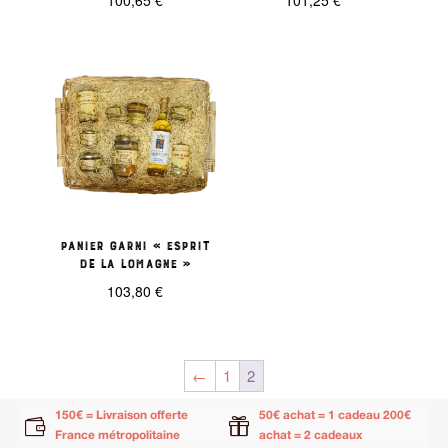
100,65
€
101,25
€
Panier garni « Esprit
de la Lomagne »
103,80
€
←
1
2
150€ = Livraison offerte
50€ achat = 1 cadeau 200€


France métropolitaine
achat = 2 cadeaux