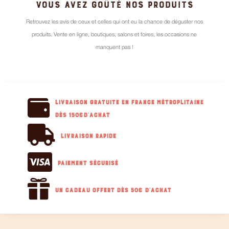
VOUS AVEZ GOÛTÉ NOS PRODUITS
Retrouvez les avis de ceux et celles qui ont eu la chance de déguster nos
produits. Vente en ligne, boutiques, salons et foires, les occasions ne
manquent pas !

Livraison GRATUITE en France métroplitaine
dès 150€d'achat

Livraison RAPIDE

Paiement sécurisé

Un cadeau offert dès 50€ d'achat